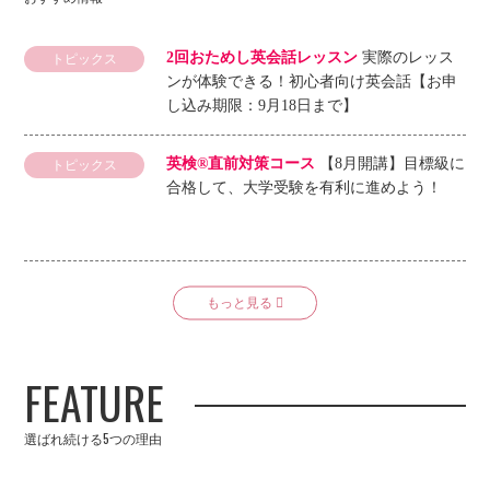
2回おためし英会話レッスン
実際のレッス
トピックス
ンが体験できる！初心者向け英会話【お申
し込み期限：9月18日まで】
英検®直前対策コース
【8月開講】目標級に
トピックス
合格して、大学受験を有利に進めよう！
Dear my Story
ECCが大切にしている“受講
トピックス
生の人生のストーリー”を2本の映像にしま
した！
FEATURE
ECCビジネス英語コーチング
＜新コース/3
コース
カ月集中＞「話す」ことに特化したオンラ
選ばれ続ける5つの理由
イン型学習プログラム