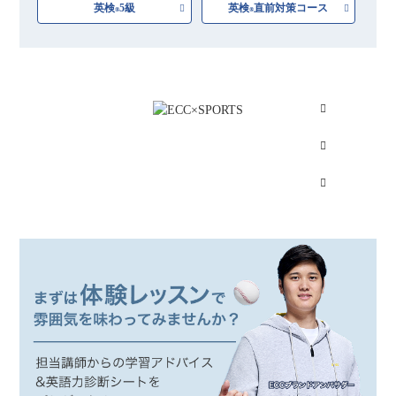
英検
5級
英検
直前対策コース
®
®