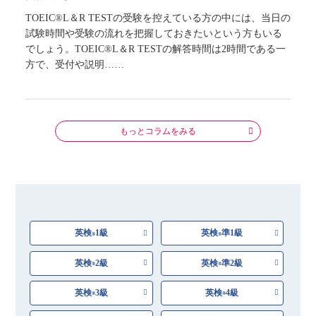
TOEIC®L＆R TESTの受験を控えている方の中には、当日の
試験時間や受験の流れを把握しておきたいという方もいる
でしょう。TOEIC®L＆R TESTの解答時間は2時間である一
方で、受付や説明……
もっとコラムをみる
英検
1級
英検
準1級
®
®
英検
2級
英検
準2級
®
®
英検
3級
英検
4級
®
®