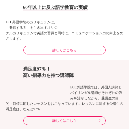
SPORTS×ECC
Jリーグ、Bリーグチームと
トピックス
60年以上に及ぶ語学教育の実績
提携。未来に羽ばたく人材を育成する。
ECC外語学院のカリキュラムは、
お得な特典がたくさん！
様々なキャンペー
キャンペーン
「発信する力」を引き出すオリジ
ンや割引、優待情報を随時更新していま
ナルカリキュラムで英語の習得と同時に、コミュニケーション力の向上をめ
す！
ざします。
詳しくはこちら
その他お知らせはこちら
満足度97％！
高い指導力を持つ講師陣
ECC外語学院では、外国人講師と
バイリンガル講師がそれぞれの強
みを活かしながら、受講生の目
的・目標に応じたレッスンをおこなっています。レッスンに対する受講生の
満足度は、なんと97％！
詳しくはこちら