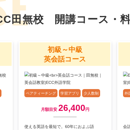
CC田無校
開講コース・
初級～中級
英会話コース
ペアティーチング
学習アプリ
少人数制
外
26,400
月額目安
円
使える英語を最短で。60年におよぶ語
会