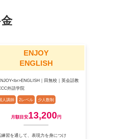
料金
ENJOY
ENGLISH
国人講師
2レベル
少人数制
13,200
月額目安
円
話練習を通して、表現力を身につけ