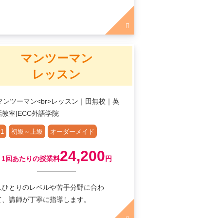
！
マンツーマン
レッスン
1
初級～上級
オーダーメイド
24,200
1回あたりの授業料
円
人ひとりのレベルや苦手分野に合わ
て、講師が丁寧に指導します。