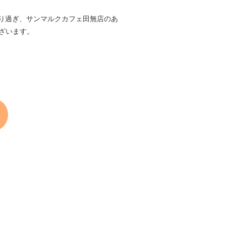
り過ぎ、サンマルクカフェ田無店のあ
ございます。