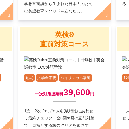
学教育実績から生まれた日本人のため
る
の英語教育メソッドをあなたに。
英検®
直前対策コース
短期
入学金不要
バイリンガル講師
1対
39,600
一次対策授業料
円
1次・2次それぞれの試験特性にあわせ
一
て最終チェック 全6回/8回の直前対策
せ
で、目標とする級のクリアをめざす