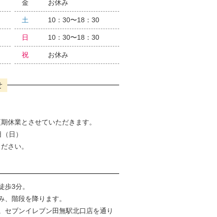
金
お休み
土
10：30〜18：30
日
10：30〜18：30
祝
お休み
せ
夏期休業とさせていただきます。
6日（日）
ください。
徒歩3分。
み、階段を降ります。
。セブンイレブン田無駅北口店を通り