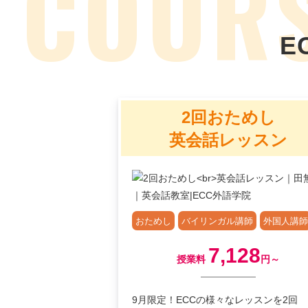
E
2回おためし
英会話レッスン
おためし
バイリンガル講師
外国人講師
7,128
授業料
円～
9月限定！ECCの様々なレッスンを2回