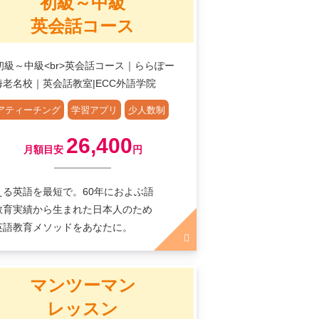
初級～中級
英会話コース
アティーチング
学習アプリ
少人数制
26,400
月額目安
円
える英語を最短で。60年におよぶ語
教育実績から生まれた日本人のため
英語教育メソッドをあなたに。
マンツーマン
レッスン