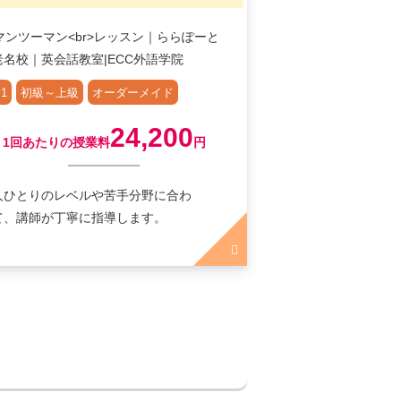
1
初級～上級
オーダーメイド
24,200
1回あたりの授業料
円
人ひとりのレベルや苦手分野に合わ
て、講師が丁寧に指導します。