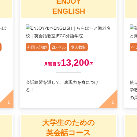
ENJOY
ENGLISH
外国人講師
2レベル
少人数制
ペ
13,200
月額目安
円
会話練習を通して、表現力を身につけ
使
る！
学
の
大学生のための
英会話コース