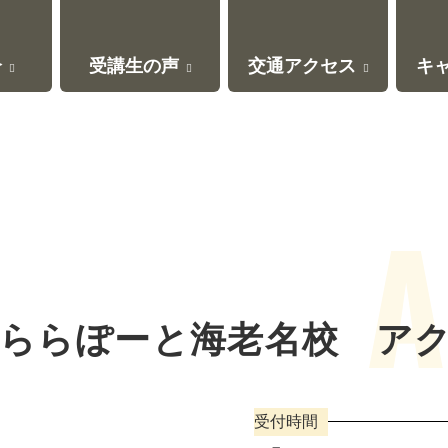
介
受講生の声
交通アクセス
キ
Cららぽーと海老名校
ア
受付時間