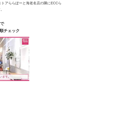
ストアららぽーと海老名店の隣にECCら
す。
）で
順チェック