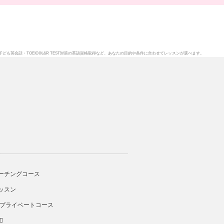
子ども英会話
・
TOEIC®L&R TEST対策
の英語資格取得など、あなたの目的や条件に合わせてレッスンが選べます。
ーチングコース
ッスン
 プライベートコース