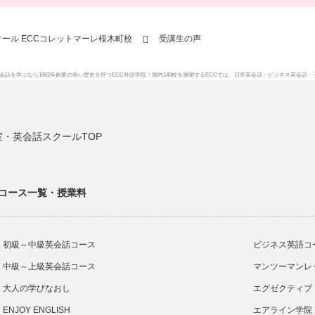
ール ECCコレットマーレ桜木町校
受講生の声
会話を学ぶなら1962年創業の長い歴史を持つECC外語学院！国内140校を展開するECCでは、
日常英会話
・
ビジネス英会話
・
・英会話スクールTOP
コース一覧・授業料
初級～中級英会話コース
ビジネス英語コ
中級～上級英会話コース
マンツーマンレ
大人の学びなおし
エグゼクティブ
ENJOY ENGLISH
エアライン学院