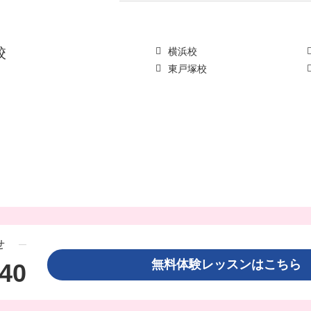
校
横浜校
東戸塚校
せ
無料体験レッスンはこち
440