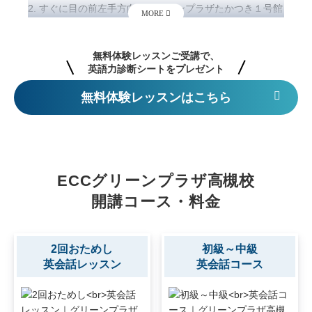
2. すぐに目の前左手方向にグリーンプラザたかつき１号館
が見えてきます。
3. 歩道橋を左に進み、館内エレベータで4階へお越しくだ
さい。
4. 4階で降りたら、ゴールドジムと反対側方向に突き当り
まで進んでください。
無料体験レッスンはこちら
(阪急高槻市駅から)
1. 高槻市駅の改札を出て、エスカレーターで地上に出ま
す。
2. 右手に曲がり、三井住友銀行前の信号を渡ります。
3. 三井住友銀行横の道に入り、そのまま道なりに直進しま
ECCグリーンプラザ高槻校
す。
開講コース・料金
4. 飲食店街を通り、郵便局が見えてくるのでそのまま進み
ます。
5. 郵便局が見えてきたら、右に曲がります。
2回おためし
初級～中級
6. グリーンプラザ1号館の奥まで進み、エレベーターで4階
英会話レッスン
英会話コース
までお越しください。
7. 4階で降りたら、ゴールドジムと反対側方向に突き当り
まで進んでください。