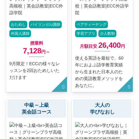
おためし
バイリンガル講師
ペアティーチング
外国人講師
学習アプリ
少人数制
授業料
26,400
月額目安
円
7,128
円～
使える英語を最短で。60
9月限定！ECCの様々なレ
年におよぶ語学教育実績
ッスンを2回おためしいた
から生まれた日本人のた
だけます
めの英語教育メソッドを
あなたに。
中級～上級
大人の
英会話コース
学びなおし