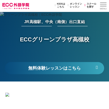
KIDSは
オンライン
スクール
こちら
レッスン
を探す
JR高槻駅、中央（南側）出口直結
ECCグリーンプラザ高槻校
無料体験レッスンはこちら