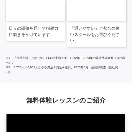
97
140
%を超える
カ所を超える
「講師への満足度」
スクール網
※2
日々の研修を通して指導力
「通いやすい」ご都合の良
に磨きをかけています。
いスクールをお選びくださ
い。
※1 「指導実績」とは（株）ECCの実績です。1962年～2023年の累計受講者数（自社調
べ）。
※2 6,736人／6,954人がやや満足＆満足を選択。2023年6月 生徒様調査（自社調
べ）。
無料体験レッスンのご紹介