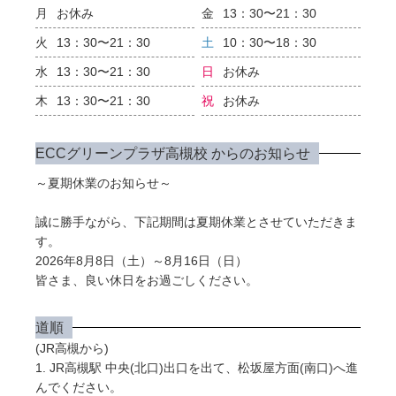
月
お休み
金
13：30〜21：30
火
13：30〜21：30
土
10：30〜18：30
水
13：30〜21：30
日
お休み
木
13：30〜21：30
祝
お休み
ECCグリーンプラザ高槻校 からのお知らせ
～夏期休業のお知らせ～
誠に勝手ながら、下記期間は夏期休業とさせていただきま
す。
2026年8月8日（土）～8月16日（日）
皆さま、良い休日をお過ごしください。
道順
(JR高槻から)
1. JR高槻駅 中央(北口)出口を出て、松坂屋方面(南口)へ進
んでください。