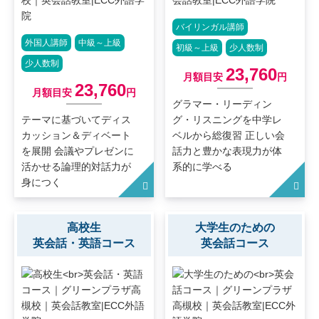
バイリンガル講師
外国人講師
中級～上級
初級～上級
少人数制
少人数制
23,760
月額目安
円
23,760
月額目安
円
グラマー・リーディン
テーマに基づいてディス
グ・リスニングを中学レ
カッション＆ディベート
ベルから総復習 正しい会
を展開 会議やプレゼンに
話力と豊かな表現力が体
活かせる論理的対話力が
系的に学べる
身につく
高校生
大学生のための
英会話・英語コース
英会話コース