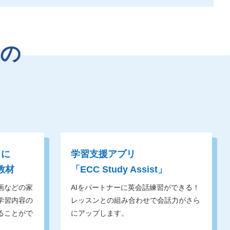
の
うに
学習支援アプリ
教材
「ECC Study Assist」
画などの家
AIをパートナーに英会話練習ができる！
学習内容の
レッスンとの組み合わせで会話力がさら
ることがで
にアップします。