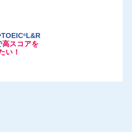
TOEIC
L&R
®
で
高スコアを
たい！