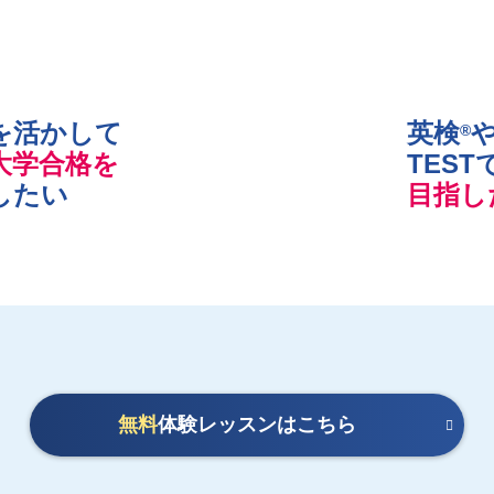
を活かして
英検
や
®
大学合格を
TEST
したい
目指し
無料
体験レッスンはこちら