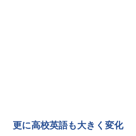
が不可欠に
経済活動
テンツは
・国籍を問わないグ
占めています
社内公用語を英語
英語で発信されます
・英語での文書作成
ディスカッション
更に高校英語も大きく変化