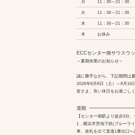
月
11：30～21：30
火
11：30～21：30
水
11：30～21：30
木
お休み
ECCセンター南サウスウッ
～夏期休業のお知らせ～
誠に勝手ながら、下記期間は
2026年8月8日（土）～8月1
皆さま、良い休日をお過ごし
道順
【センター南駅より徒歩3分、
1．横浜市営地下鉄(ブルーラ
車、改札を出て直進1番出口へ