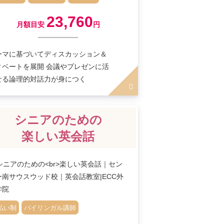
23,760
月額目安
円
ーマに基づいてディスカッション＆
ィベートを展開 会議やプレゼンに活
せる論理的対話力が身につく
シニアのための
楽しい英会話
払い制
バイリンガル講師