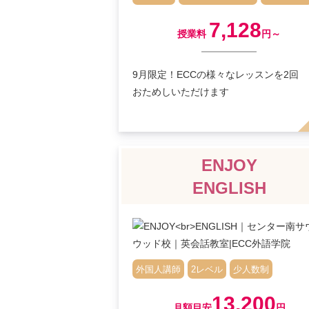
7,128
授業料
円～
9月限定！ECCの様々なレッスンを2回
おためしいただけます
ENJOY
ENGLISH
外国人講師
2レベル
少人数制
13,200
月額目安
円