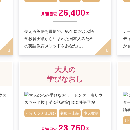
26,400
月額目安
円
使える英語を最短で。60年におよぶ語
テ
学教育実績から生まれた日本人のため
デ
の英語教育メソッドをあなたに。
か
大人の
学びなおし
バイリンガル講師
初級～上級
少人数制
月
23,760
月額目安
円