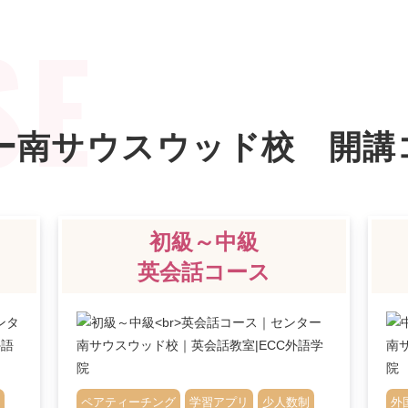
ター南サウスウッド校
開講
初級～中級
英会話コース
ペアティーチング
学習アプリ
少人数制
外