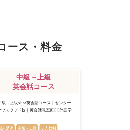
コース・料金
中級～上級
英会話コース
国人講師
中級～上級
少人数制