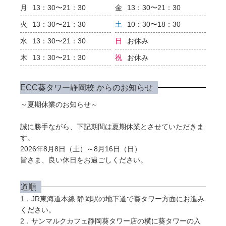
月
13：30〜21：30
金
13：30〜21：30
火
13：30〜21：30
土
10：30〜18：30
水
13：30〜21：30
日
お休み
木
13：30〜21：30
祝
お休み
ECC葵タワー静岡校 からのお知らせ
～夏期休業のお知らせ～
誠に勝手ながら、下記期間は夏期休業とさせていただきま
す。
2026年8月8日（土）～8月16日（日）
皆さま、良い休日をお過ごしください。
道順
1．JR東海道本線 静岡駅の地下道で葵タワー方面にお進み
ください。
2．サンマルクカフェ静岡葵タワー店の横に葵タワーの入