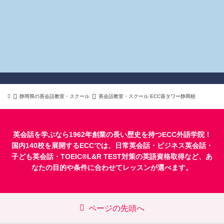
静岡県の英会話教室・スクール
英会話教室・スクール ECC葵タワー静岡校
英会話を学ぶなら1962年創業の長い歴史を持つECC外語学院！
国内140校を展開するECCでは、
日常英会話
・
ビジネス英会話
・
子ども英会話
・
TOEIC®L&R TEST対策
の英語資格取得など、あ
なたの目的や条件に合わせてレッスンが選べます。
ページの先頭へ