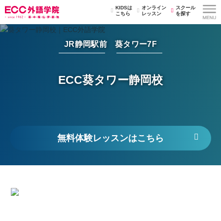
KIDSは
オンライン
スクール
こちら
レッスン
を探す
JR静岡駅前 葵タワー7F
ECC葵タワー静岡校
無料体験レッスンはこちら