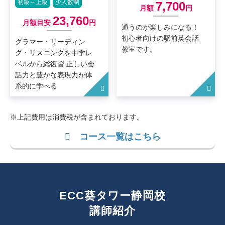
初級～上級
少人数制
7,700
月額
円
23,760
月額目安
円
通うのが楽しみになる！
初心者向けの駅前英会話
グラマー・リーディン
教室です。
グ・リスニングを中学レ
ベルから総復習 正しい会
話力と豊かな表現力が体
系的に学べる
※上記費用は消費税が含まれております。
コース一覧はこちら
ECC葵タワー静岡校
講師紹介