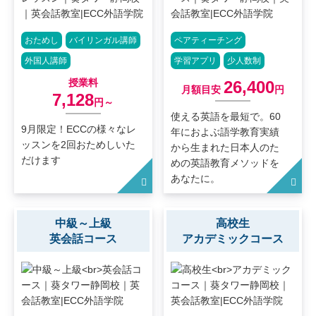
おためし
バイリンガル講師
ペアティーチング
外国人講師
学習アプリ
少人数制
授業料
26,400
月額目安
円
7,128
円～
使える英語を最短で。60
9月限定！ECCの様々なレ
年におよぶ語学教育実績
ッスンを2回おためしいた
から生まれた日本人のた
だけます
めの英語教育メソッドを
あなたに。
中級～上級
高校生
英会話コース
アカデミックコース