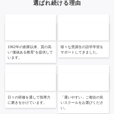
選ばれ続ける理由
60
950
年以上に及ぶ
万人の卒業生
語学教育の実績
を輩出
※1
1962年の創業以来、質の高
様々な受講生の語学学習を
い“価値ある教育”を提供して
サポートしてきました。
います。
97
140
%を超える
カ所を超える
「講師への満足度」
スクール網
※2
日々の研修を通して指導力
「通いやすい」ご都合の良
に磨きをかけています。
いスクールをお選びくださ
い。