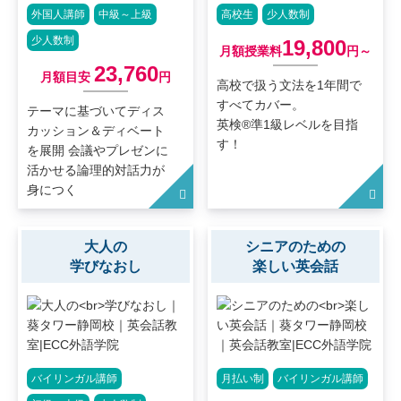
外国人講師
中級～上級
高校生
少人数制
少人数制
19,800
月額授業料
円～
23,760
月額目安
円
高校で扱う文法を1年間で
すべてカバー。
テーマに基づいてディス
英検®準1級レベルを目指
カッション＆ディベート
す！
を展開 会議やプレゼンに
活かせる論理的対話力が
身につく
大人の
シニアのための
学びなおし
楽しい英会話
バイリンガル講師
月払い制
バイリンガル講師