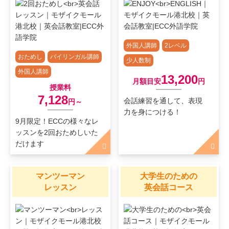
外国人講師
2レベル
おためし
バイリンガル講師
少人数制
外国人講師
13,200
月額目安
円
授業料
7,128
会話練習を通して、表現
円～
力を身につける！
9月限定！ECCの様々なレ
ッスンを2回おためしいた
だけます
マンツーマン
大学生のための
レッスン
英会話コース