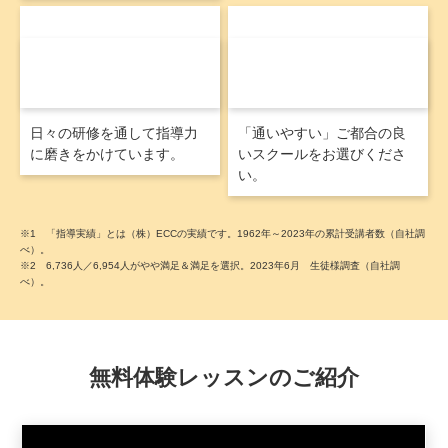
97
140
%を超える
カ所を超える
「講師への満足度」
スクール網
※2
日々の研修を通して指導力
「通いやすい」ご都合の良
に磨きをかけています。
いスクールをお選びくださ
い。
※1 「指導実績」とは（株）ECCの実績です。1962年～2023年の累計受講者数（自社調
べ）。
※2 6,736人／6,954人がやや満足＆満足を選択。2023年6月 生徒様調査（自社調
べ）。
無料体験レッスンのご紹介