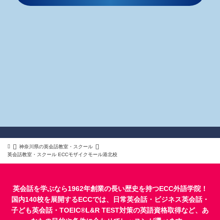
神奈川県の英会話教室・スクール
英会話教室・スクール ECCモザイクモール港北校
英会話を学ぶなら1962年創業の長い歴史を持つECC外語学院！
国内140校を展開するECCでは、
日常英会話
・
ビジネス英会話
・
子ども英会話
・
TOEIC®L&R TEST対策
の英語資格取得など、あ