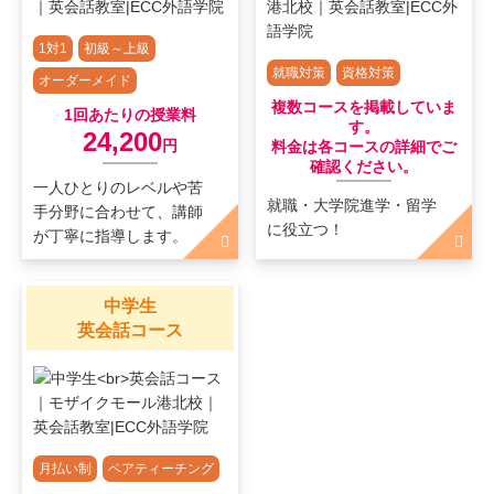
1対1
初級～上級
就職対策
資格対策
オーダーメイド
複数コースを掲載していま
1回あたりの授業料
す。
24,200
円
料金は各コースの詳細でご
確認ください。
一人ひとりのレベルや苦
就職・大学院進学・留学
手分野に合わせて、講師
に役立つ！
が丁寧に指導します。
中学生
英会話コース
月払い制
ペアティーチング