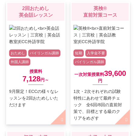
2回おためし
英検®
英会話レッスン
直前対策コース
おためし
バイリンガル講師
短期
入学金不要
外国人講師
バイリンガル講師
授業料
39,600
一次対策授業料
7,128
円～
円
9月限定！ECCの様々なレ
1次・2次それぞれの試験
ッスンを2回おためしいた
特性にあわせて最終チェ
だけます
ック 全6回/8回の直前対
策で、目標とする級のク
リアをめざす