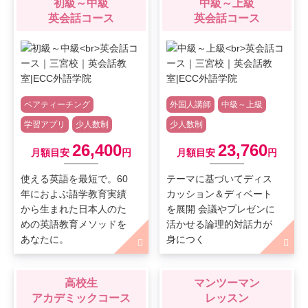
初級～中級
中級～上級
英会話コース
英会話コース
ペアティーチング
外国人講師
中級～上級
学習アプリ
少人数制
少人数制
26,400
23,760
月額目安
円
月額目安
円
使える英語を最短で。60
テーマに基づいてディス
年におよぶ語学教育実績
カッション＆ディベート
から生まれた日本人のた
を展開 会議やプレゼンに
めの英語教育メソッドを
活かせる論理的対話力が
あなたに。
身につく
高校生
マンツーマン
アカデミックコース
レッスン