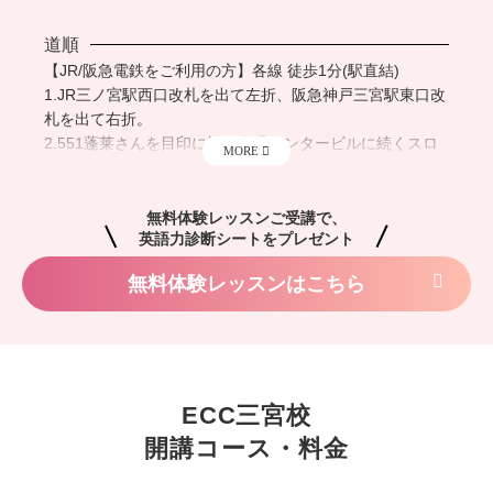
道順
【JR/阪急電鉄をご利用の方】各線 徒歩1分(駅直結)
1.JR三ノ宮駅西口改札を出て左折、阪急神戸三宮駅東口改
札を出て右折。
2.551蓬莱さんを目印に神戸交通センタービルに続くスロ
ープを上がる。
3.三洋航空サービスさんを右折、直進後エレベーターで3
階へ。
【神戸市営地下鉄をご利用の方】三宮駅 徒歩4分
無料体験レッスンはこちら
1.改札を左側に出て、東出口4番に向かって直進。
2.阪神電鉄の西口が見えるので右折。
3.直進するとさんちか(Santina)の入口を左折。その後エス
カレーターで１階へ。
4.神戸交通センターが見えますので、エレベーターで３階
へ。
ECC三宮校
開講コース・料金