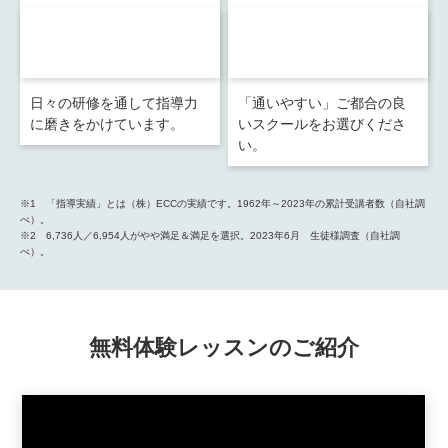
97
140
%を超える
カ所を超える
「講師への満足度」
スクール網
※2
日々の研修を通して指導力
「通いやすい」ご都合の良
に磨きをかけています。
いスクールをお選びくださ
い。
※1 「指導実績」とは（株）ECCの実績です。1962年～2023年の累計受講者数（自社調
べ）。
※2 6,736人／6,954人がやや満足＆満足を選択。2023年6月 生徒様調査（自社調
べ）。
無料体験レッスンのご紹介