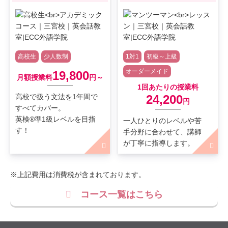
高校生
少人数制
1対1
初級～上級
オーダーメイド
19,800
月額授業料
円～
1回あたりの授業料
高校で扱う文法を1年間で
24,200
円
すべてカバー。
英検®準1級レベルを目指
一人ひとりのレベルや苦
す！
手分野に合わせて、講師
が丁寧に指導します。
※上記費用は消費税が含まれております。
コース一覧はこちら