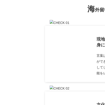
海
外留
現地
身に
言葉
がで
して
能を
文化