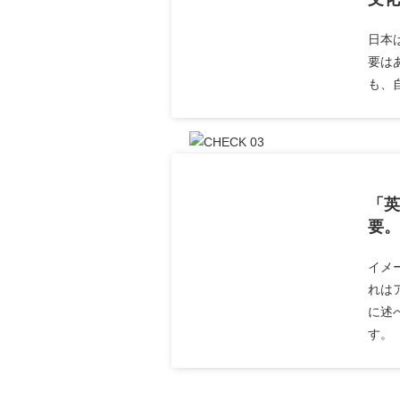
日本
要は
も、
「英
要。
イメ
れは
に述
す。