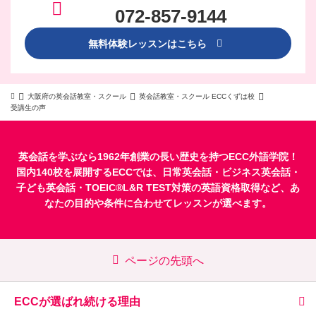
072-857-9144
無料体験レッスンはこちら
大阪府の英会話教室・スクール
英会話教室・スクール ECCくずは校
受講生の声
英会話を学ぶなら1962年創業の長い歴史を持つECC外語学院！
国内140校を展開するECCでは、
日常英会話
・
ビジネス英会話
・
子ども英会話
・
TOEIC®L&R TEST対策
の英語資格取得など、あ
なたの目的や条件に合わせてレッスンが選べます。
ページの先頭へ
ECCが選ばれ続ける理由