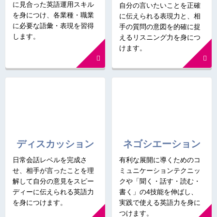
に見合った英語運用スキル
自分の言いたいことを正確
を身につけ、各業種・職業
に伝えられる表現力と、相
に必要な語彙・表現を習得
手の質問の意図を的確に捉
します。
えるリスニング力を身につ
けます。
ディスカッション
ネゴシエーション
日常会話レベルを完成さ
有利な展開に導くためのコ
せ、相手が言ったことを理
ミュニケーションテクニッ
解して自分の意見をスピー
クや「聞く・話す・読む・
ディーに伝えられる英語力
書く」の4技能を伸ばし、
を身につけます。
実践で使える英語力を身に
つけます。