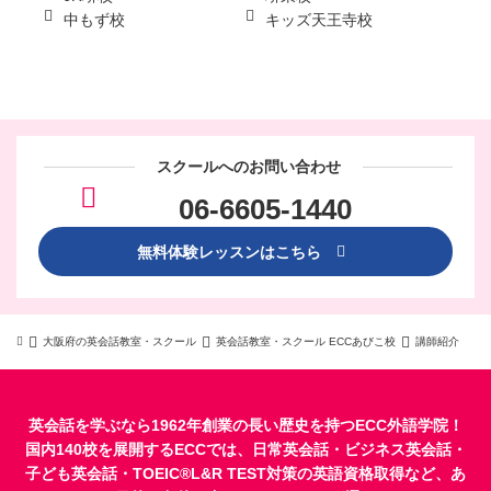
中もず校
キッズ天王寺校
スクールへのお問い合わせ
06-6605-1440
無料体験レッスンはこちら
大阪府の英会話教室・スクール
英会話教室・スクール ECCあびこ校
講師紹介
英会話を学ぶなら1962年創業の長い歴史を持つECC外語学院！
国内140校を展開するECCでは、
日常英会話
・
ビジネス英会話
・
子ども英会話
・
TOEIC®L&R TEST対策
の英語資格取得など、あ