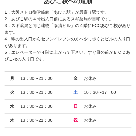
あびこ校への道順
1．大阪メトロ御堂筋線「あびこ駅」が最寄り駅です。
2．あびこ駅の４号出入口前にあるスギ薬局が目印です。
3．スギ薬局と同じ建物「泰清ビル」の４階にECCあびこ校があり
ます。
4．駅の出入口からセブンイレブンの方へ少し歩くとビルの入り口
があります。
5．エレベーターで４階に上がって下さい。すぐ目の前がＥＣＣあ
びこ校の入り口です。
月
13：30〜21：00
金
お休み
火
13：30〜21：00
土
10：30〜17：00
水
13：30〜21：00
日
お休み
木
13：30〜21：00
祝
お休み