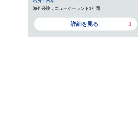
出身：日本
海外経験：ニュージーランド1年間
詳細を見る
学ぶ人を