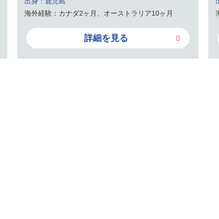
出身：鹿児島
海外経験：カナダ2ヶ月、オーストラリア10ヶ月
詳細を見る
力強くサポート
するス