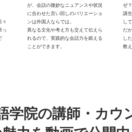
が、会話の微妙なニュアンスや状況
ぜ
に合わせた言い回しのバリエーショ
講
日々
ンは外国人ならでは。
し
乗っ
異なる文化や考え方も交えて伝えら
だ
で
れるので、実践的な会話力を鍛える
し
ことができます。
教
外語学院の講師・
カウ