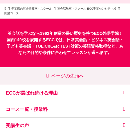
千葉県の英会話教室・スクール
英会話教室・スクール ECC千葉センシティ校
開講コース
英会話を学ぶなら1962年創業の長い歴史を持つECC外語学院！
国内140校を展開するECCでは、
日常英会話
・
ビジネス英会話
・
子ども英会話
・
TOEIC®L&R TEST対策
の英語資格取得など、あ
なたの目的や条件に合わせてレッスンが選べます。
ページの先頭へ
ECCが選ばれ続ける理由
コース一覧・授業料
受講生の声