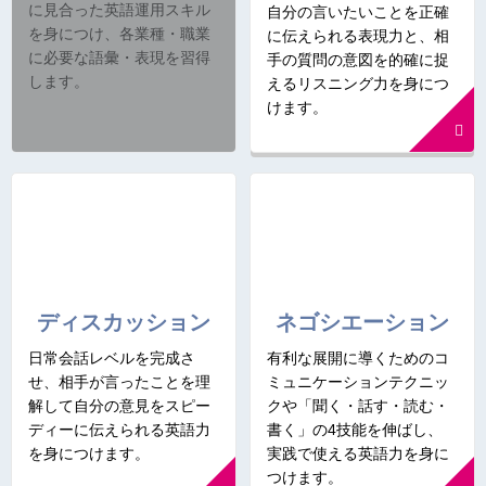
に見合った英語運用スキル
自分の言いたいことを正確
を身につけ、各業種・職業
に伝えられる表現力と、相
に必要な語彙・表現を習得
手の質問の意図を的確に捉
します。
えるリスニング力を身につ
けます。
ディスカッション
ネゴシエーション
日常会話レベルを完成さ
有利な展開に導くためのコ
せ、相手が言ったことを理
ミュニケーションテクニッ
解して自分の意見をスピー
クや「聞く・話す・読む・
ディーに伝えられる英語力
書く」の4技能を伸ばし、
を身につけます。
実践で使える英語力を身に
つけます。