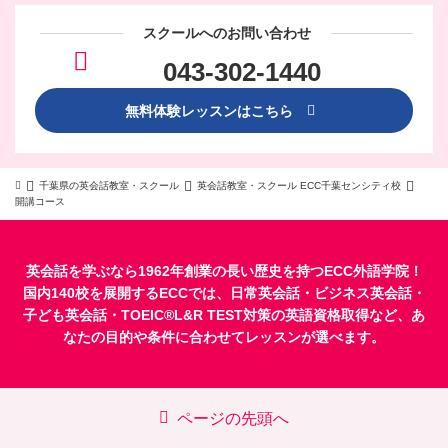
スクールへのお問い合わせ
043-302-1440
無料体験レッスンはこちら
千葉県の英会話教室・スクール
英会話教室・スクール ECC千葉センシティ校
開講コース
英会話を学ぶなら1962年創業の長い歴史を持つECC外語学院！
国内140校を展開するECCでは、
日常英会話
・
ビジネス英会話
・
子ども英会話
・
TOEIC®L&R TEST対策
の英語資格取得など、あ
なたの目的や条件に合わせてレッスンが選べます。
ページの先頭へ