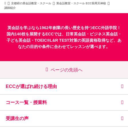
京都府の英会話教室・スクール
英会話教室・スクール ECC長岡天神校
講師紹介
英会話を学ぶなら1962年創業の長い歴史を持つECC外語学院！
国内140校を展開するECCでは、
日常英会話
・
ビジネス英会話
・
子ども英会話
・
TOEIC®L&R TEST対策
の英語資格取得など、あ
なたの目的や条件に合わせてレッスンが選べます。
ページの先頭へ
ECCが選ばれ続ける理由
コース一覧・授業料
受講生の声