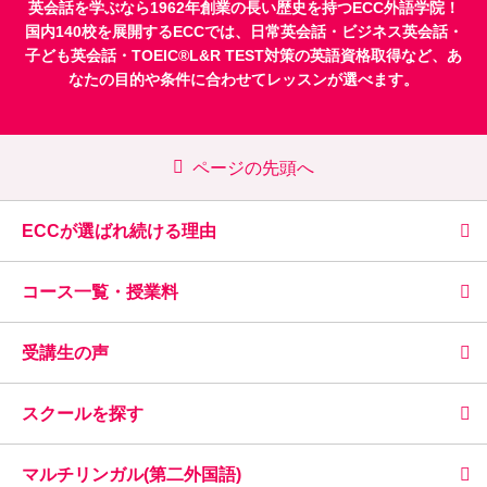
英会話を学ぶなら1962年創業の長い歴史を持つECC外語学院！
国内140校を展開するECCでは、
日常英会話
・
ビジネス英会話
・
子ども英会話
・
TOEIC®L&R TEST対策
の英語資格取得など、あ
なたの目的や条件に合わせてレッスンが選べます。
ページの先頭へ
ECCが選ばれ続ける理由
コース一覧・授業料
受講生の声
スクールを探す
マルチリンガル(第二外国語)