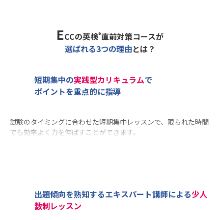
E
CCの英検
直前対策コースが
®
選ばれる3つの理由
とは？
短期集中の
実践型カリキュラム
で
ポイントを重点的に指導
試験のタイミングに合わせた短期集中レッスンで、限られた時間
でも効率よく力を伸ばすことができます。
より高度な発信力が求められる準1級・2級では、独学では対策が
難しいライティング、スピーキングを重点的に強化。基礎から応
用へと進む段階にある準２級は、4技能をバランスよく対策し、
全体の得点力を底上げします。各級の特徴に応じたカリキュラム
で、合格へと導きます。
出題傾向を熟知するエキスパート講師による
少人
数制レッスン