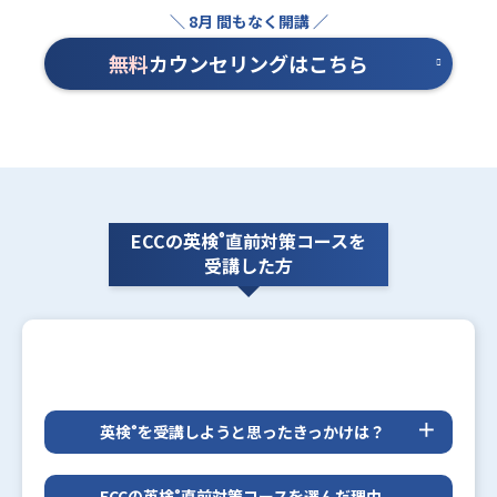
無料
カウンセリングはこちら
ECCの英検
直前対策コースを
®
受講した方
英検
を受講しようと思ったきっかけは？
®
大学の内部推薦で2級が必要だったことと、日本も
グローバル化しているので、将来に向けて、自分の
ECCの英検
直前対策コースを選んだ理由
®