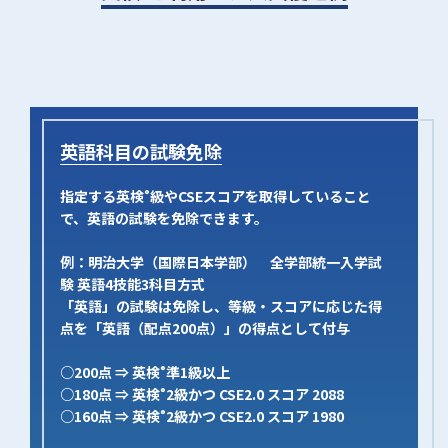
英語科目の試験免除
指定する英検
級やCSEスコアを取得していること
®
で、英語の試験を免除できます。
例：明治大学（国際日本学部） 全学部統一入学試
験 英語4技能3科目方式
「英語」の試験は免除し、等級・スコアに応じた得
点を「英語（配点200点）」の得点として付与
○200点 ⇒ 英検
準1級以上
®
○180点 ⇒ 英検
2級かつ CSE2.0 スコア 2088
®
○160点 ⇒ 英検
2級かつ CSE2.0 スコア 1980
®