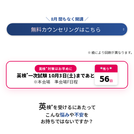
無料
カウンセリングはこちら
※ 級により回数が異なります。
英検
対策はお早めに
®
残り
英検
一次試験
10月3日(土)
まであと
56
®
日
※本会場 準会場F日程
英
検
を受けるにあたって
®
こんな
悩み
や
不安
を
お持ちではないですか？