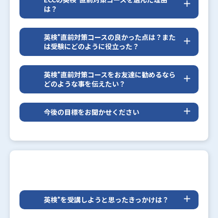
英語力をアピールできる資格がほしかったため。
は？
プロの講師が英検
教材をつかってレッスンをしてく
®
れるので、一人では理解しきれない部分もしっかり
英検
直前対策コースの良かった点は？また
®
と補っていると感じたため。
は受験にどのように役立った？
4技能を伸ばせる点が良かったです。
リスニングも発話を意識でき、ライティングだけで
英検
直前対策コースをお友達に勧めるなら
®
なく、会話にも活かすことができるフレーズなどを
どのような事を伝えたい？
学ぶことができました。
講師がいることで知識が増えることはもちろん、モ
レッスン内で講師が重要と言った部分を復習したこ
チベーションも上がり、よりがんばることができま
今後の目標をお聞かせください
とで、受験の際にスムーズに回答することができま
す。
した。
英語学習を通して、たくさんの国の方とコミュニケ
また講師のアドバイスも的確なので、しっかりこな
ーションを取っていきたいです。
していくことで英語力が身につきました。
またその国の方々との繋がりを通して、文化や習
慣、料理など多くのことを学んでいきたいです。
英検
を受講しようと思ったきっかけは？
®
高校受験などで役に立つと思ったからです。