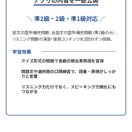
アプリの内容を一部公開
＼ 準2級・2級・準1級対応 ／
短文の空所補充問題、会話文の空所補充問題（準2級のみ）、
リスニング問題の演習・復習コンテンツを2回分ずつ収録。
学習効果
クイズ形式の問題で各級の頻出単熟語を習得
問題文や選択肢の口頭練習で、語彙・表現がしっか
りと定着
リスニング力だけでなく、スピーキング力強化にも
つながる