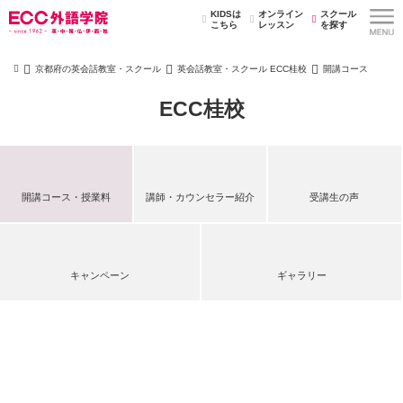
KIDSは
オンライン
スクール
こちら
レッスン
を探す
京都府の英会話教室・スクール
英会話教室・スクール ECC桂校
開講コース
ECC桂校
開講コース・授業料
講師・カウンセラー紹介
受講生の声
キャンペーン
ギャラリー