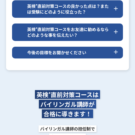
英検
直前対策コースの良かった点は？また
®
は受験にどのように役立った？
文法を丁寧に教えてくれてすごく分かりやすかった
です。
英検
直前対策コースをお友達に勧めるなら
®
また参考になる資料も教えてくれて助かりました。
どのような事を伝えたい？
文法だけではなく、単語もしっかり覚えないと、文
章が読めません・・・。
今後の目標をお聞かせください
少し内容が難しいので、諦めずに一緒に勉強しまし
高校受験などでも英検
は役立つと思うので、中学生
®
ょう。
の内に2級、高校生では準1級を取りたいです。
英検
直前対策コースは
®
バイリンガル講師が
合格に導きます！
バイリンガル講師の担任制で