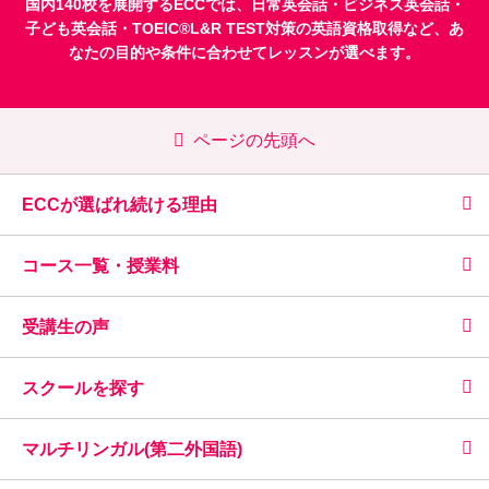
国内140校を展開するECCでは、
日常英会話
・
ビジネス英会話
・
子ども英会話
・
TOEIC®L&R TEST対策
の英語資格取得など、あ
なたの目的や条件に合わせてレッスンが選べます。
ページの先頭へ
ECCが選ばれ続ける理由
コース一覧・授業料
受講生の声
スクールを探す
マルチリンガル(第二外国語)