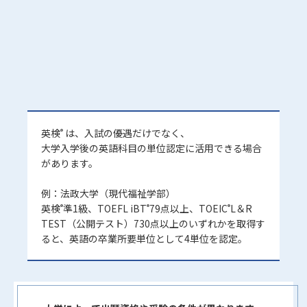
英検
は、入試の優遇だけでなく、
®
大学入学後の英語科目の単位認定に活用できる場合
があります。
例：法政大学（現代福祉学部）
英検
準1級、TOEFL iBT
79点以上、TOEIC
L＆R
®
®
®
TEST（公開テスト）730点以上のいずれかを取得す
ると、英語の卒業所要単位として4単位を認定。