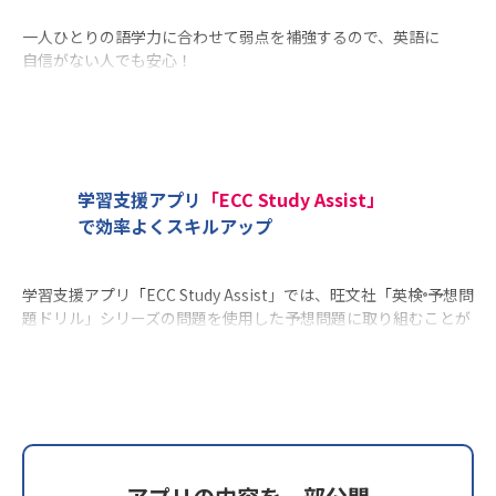
一人ひとりの語学力に合わせて弱点を補強するので、英語に
自信がない人でも安心！
英検
の出題傾向を熟知したバイリンガル講師による担任制
®
なので、丁寧な指導を行います。
また、苦手な分野やつまずきやすいポイントを的確に見極め
てサポートしますので、着実に理解を深め、合格に向けた力
を無理なく身につけていただけます。
学習支援アプリ
「ECC Study Assist」
で効率よくスキルアップ
学習支援アプリ「ECC Study Assist」では、旺文社「英検
予想問
®
題ドリル」シリーズの問題を使用した予想問題に取り組むことが
できます。
発話しながら問題演習に取り組むECC独自のアプローチで、語彙
や表現の定着を促進。リスニング力、スピーキング力も同時に強
化します。
レッスンと併用することで学習の幅が広がり、効率よくスキルア
ップを図ることができます。