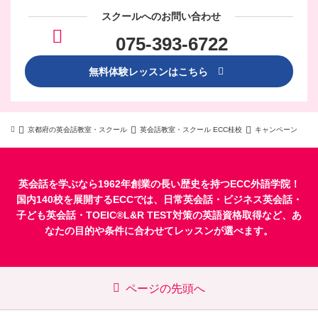
スクールへのお問い合わせ
075-393-6722
無料体験レッスンはこちら
京都府の英会話教室・スクール
英会話教室・スクール ECC桂校
キャンペーン
英会話を学ぶなら1962年創業の長い歴史を持つECC外語学院！
国内140校を展開するECCでは、
日常英会話
・
ビジネス英会話
・
子ども英会話
・
TOEIC®L&R TEST対策
の英語資格取得など、あ
なたの目的や条件に合わせてレッスンが選べます。
ページの先頭へ