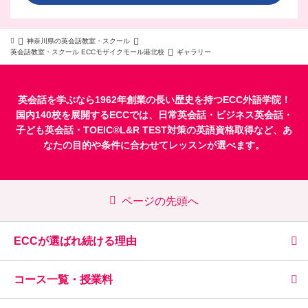
神奈川県の英会話教室・スクール
英会話教室・スクール ECCモザイクモール港北校
ギャラリー
英会話を学ぶなら1962年創業の長い歴史を持つECC外語学院！
国内140校を展開するECCでは、
日常英会話
・
ビジネス英会話
・
子ども英会話
・
TOEIC®L&R TEST対策
の英語資格取得など、あ
なたの目的や条件に合わせてレッスンが選べます。
ページの先頭へ
ECCが選ばれ続ける理由
コース一覧・授業料