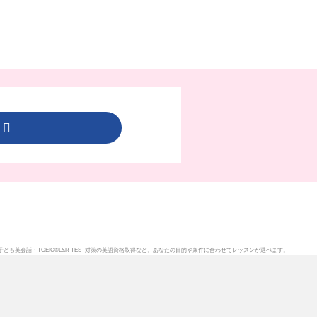
ら
子ども英会話
・
TOEIC®L&R TEST対策
の英語資格取得など、あなたの目的や条件に合わせてレッスンが選べます。