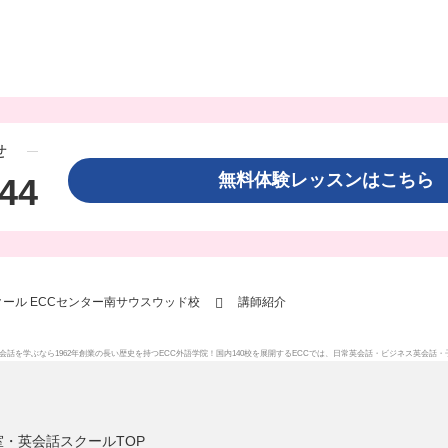
せ
無料体験レッスンはこち
144
ール ECCセンター南サウスウッド校
講師紹介
会話を学ぶなら1962年創業の長い歴史を持つECC外語学院！国内140校を展開するECCでは、
日常英会話
・
ビジネス英会話
・
・英会話スクールTOP