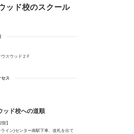
スウッド校の
スクール
所
サウスウッド２Ｆ
クセス
ウッド校への道順
2階】
ンライン)センター南駅下車、改札を出て