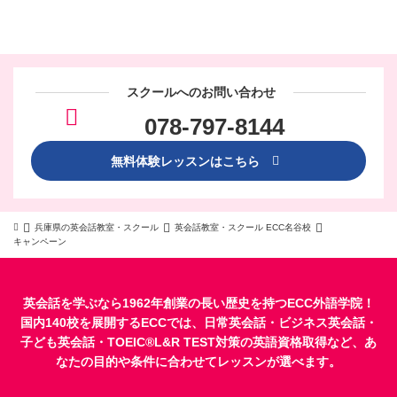
スクールへのお問い合わせ
078-797-8144
無料体験レッスンはこちら
兵庫県の英会話教室・スクール
英会話教室・スクール ECC名谷校
キャンペーン
英会話を学ぶなら1962年創業の長い歴史を持つECC外語学院！
国内140校を展開するECCでは、
日常英会話
・
ビジネス英会話
・
子ども英会話
・
TOEIC®L&R TEST対策
の英語資格取得など、あ
なたの目的や条件に合わせてレッスンが選べます。