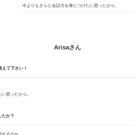
今よりもさらに会話力を身につけたい思ったから。
Arisaさん
教えて下さい！
、
たい思ったから。
したか？
用するのか。