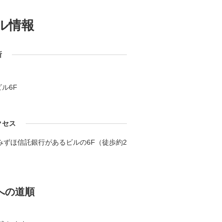
ル情報
所
ル6F
クセス
みずほ信託銀行があるビルの6F（徒歩約2
への道順