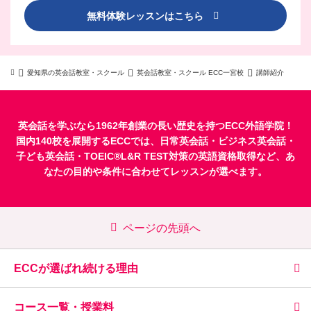
無料体験レッスンはこちら
愛知県の英会話教室・スクール
英会話教室・スクール ECC一宮校
講師紹介
英会話を学ぶなら1962年創業の長い歴史を持つECC外語学院！
国内140校を展開するECCでは、
日常英会話
・
ビジネス英会話
・
子ども英会話
・
TOEIC®L&R TEST対策
の英語資格取得など、あ
なたの目的や条件に合わせてレッスンが選べます。
ページの先頭へ
ECCが選ばれ続ける理由
コース一覧・授業料