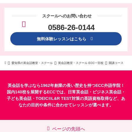
スクールへのお問い合わせ
0586-26-0144
無料体験レッスンはこちら
愛知県の英会話教室・スクール
英会話教室・スクール ECC一宮校
開講コース
英会話を学ぶなら1962年創業の長い歴史を持つECC外語学院！
国内140校を展開するECCでは、
日常英会話
・
ビジネス英会話
・
子ども英会話
・
TOEIC®L&R TEST対策
の英語資格取得など、あ
なたの目的や条件に合わせてレッスンが選べます。
ページの先頭へ