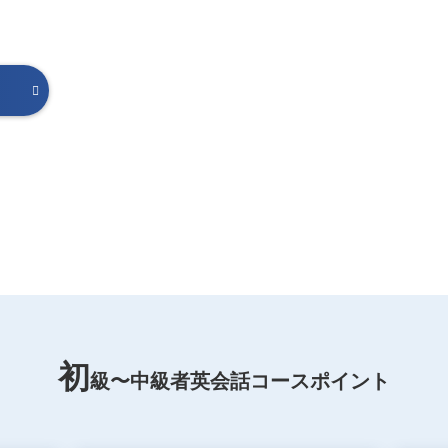
初
級〜中級者英会話コース
ポイント