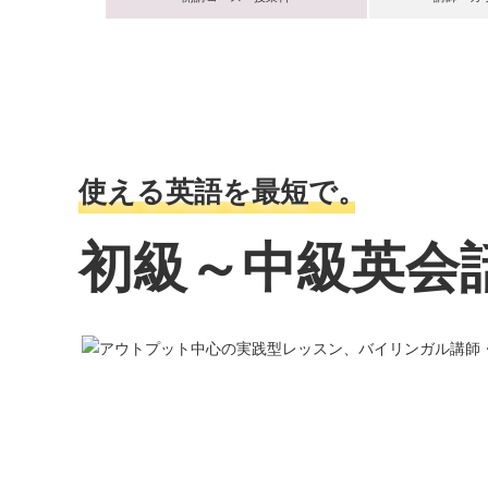
使える英語を最短で
。
初級～中級英会