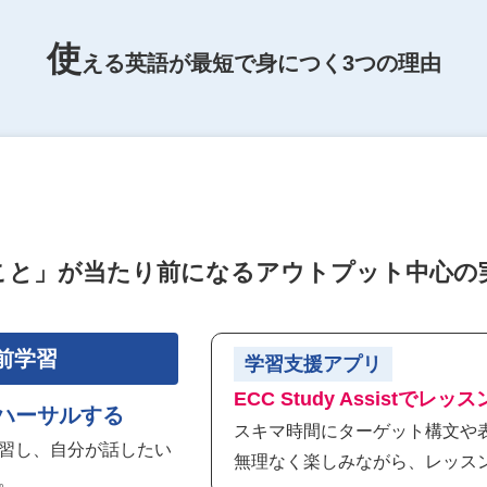
使
える英語が最短で身につく
3つの理由
こと」が当たり前になる
アウトプット中心の
事前学習
学習支援アプリ
ECC Study Assistでレ
ハーサルする
スキマ時間にターゲット構文や
習し、自分が話したい
無理なく楽しみながら、レッス
。