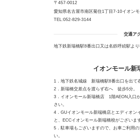
〒457-0012
愛知県名古屋市南区菊住1丁目7-10イオン
TEL:052-829-3144
交通ア
地下鉄新瑞橋駅8番出口又は名鉄呼続駅より
イオンモール新
1．地下鉄名城線 新瑞橋駅8番出口を出て
2．新瑞橋交差点を渡らず右へ 徒歩5分。
3．イオンモール新瑞橋店 1階AEON入口
さい。
4．GUイオンモール新端橋店とエディオン
と、ECCイオンモール新端橋校がございま
5．駐車場もございますので、お車ご利用
い。