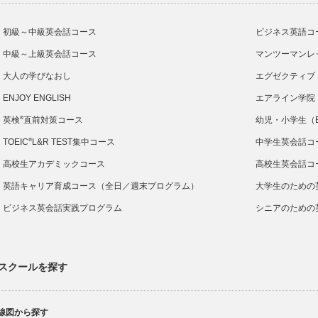
初級～中級英会話コース
ビジネス英語コ
中級～上級英会話コース
マンツーマンレ
大人の学びなおし
エグゼクティブ
ENJOY ENGLISH
エアライン学院
®
英検
直前対策コース
幼児・小学生（E
®
TOEIC
L&R TEST集中コース
中学生英会話コ
高校生アカデミックコース
高校生英会話コ
英語キャリア育成コース（全日／週末プログラム）
大学生のための
ビジネス英会話実践プログラム
シニアのための
スクールを探す
線図から探す