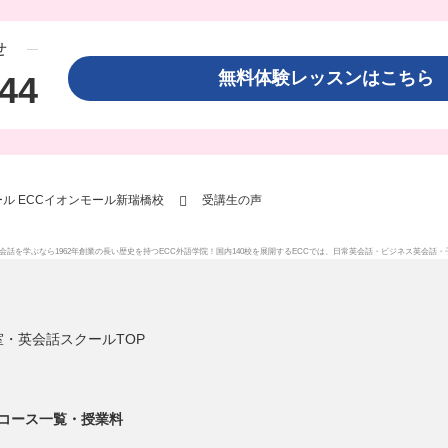
せ
無料体験レッスンはこち
144
ル ECCイオンモール新瑞橋校
受講生の声
会話を学ぶなら1962年創業の長い歴史を持つECC外語学院！国内140校を展開するECCでは、
日常英会話
・
ビジネス英会話
・
・英会話スクールTOP
コース一覧・授業料