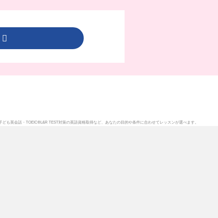
ら
子ども英会話
・
TOEIC®L&R TEST対策
の英語資格取得など、あなたの目的や条件に合わせてレッスンが選べます。