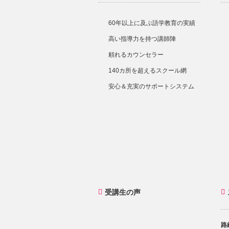
60年以上に及ぶ語学教育の実績
高い指導力を持つ講師陣
頼れるカウンセラー
140カ所を超えるスクール網
安心＆充実のサポートシステム
受講生の声
路