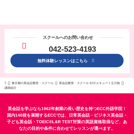
スクールへのお問い合わせ
042-523-4193
無料体験レッスンはこちら
東京都の英会話教室・スクール
英会話教室・スクール ECCエキュート立川校
講師紹介
英会話を学ぶなら1962年創業の長い歴史を持つECC外語学院！
国内140校を展開するECCでは、
日常英会話
・
ビジネス英会話
・
子ども英会話
・
TOEIC®L&R TEST対策
の英語資格取得など、あ
なたの目的や条件に合わせてレッスンが選べます。