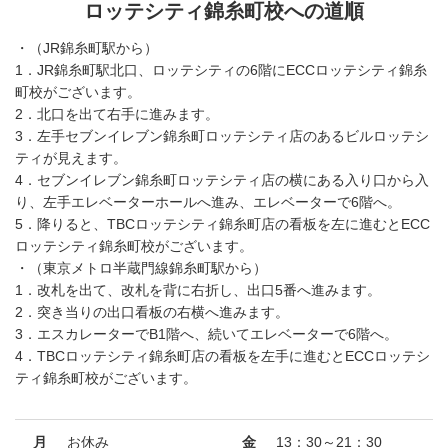
ロッテシティ錦糸町校への道順
・（JR錦糸町駅から）
1．JR錦糸町駅北口、ロッテシティの6階にECCロッテシティ錦糸
町校がございます。
2．北口を出て右手に進みます。
3．左手セブンイレブン錦糸町ロッテシティ店のあるビルロッテシ
ティが見えます。
4．セブンイレブン錦糸町ロッテシティ店の横にある入り口から入
り、左手エレベーターホールへ進み、エレベーターで6階へ。
5．降りると、TBCロッテシティ錦糸町店の看板を左に進むとECC
ロッテシティ錦糸町校がございます。
・（東京メトロ半蔵門線錦糸町駅から）
1．改札を出て、改札を背に右折し、出口5番へ進みます。
2．突き当りの出口看板の右横へ進みます。
3．エスカレーターでB1階へ、続いてエレベーターで6階へ。
4．TBCロッテシティ錦糸町店の看板を左手に進むとECCロッテシ
ティ錦糸町校がございます。
月
お休み
金
13：30～21：30