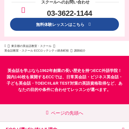
スクールへのお問い合わせ
03-3622-1144
無料体験レッスンはこちら
東京都の英会話教室・スクール
英会話教室・スクール ECCロッテシティ錦糸町校
講師紹介
英会話を学ぶなら1962年創業の長い歴史を持つECC外語学院！
国内140校を展開するECCでは、
日常英会話
・
ビジネス英会話
・
子ども英会話
・
TOEIC®L&R TEST対策
の英語資格取得など、あ
なたの目的や条件に合わせてレッスンが選べます。
ページの先頭へ