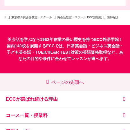
東京都の英会話教室・スクール
英会話教室・スクール ECC銀座校
講師紹介
英会話を学ぶなら1962年創業の長い歴史を持つECC外語学院！
国内140校を展開するECCでは、
日常英会話
・
ビジネス英会話
・
子ども英会話
・
TOEIC®L&R TEST対策
の英語資格取得など、あ
なたの目的や条件に合わせてレッスンが選べます。
ページの先頭へ
ECCが選ばれ続ける理由
コース一覧・授業料