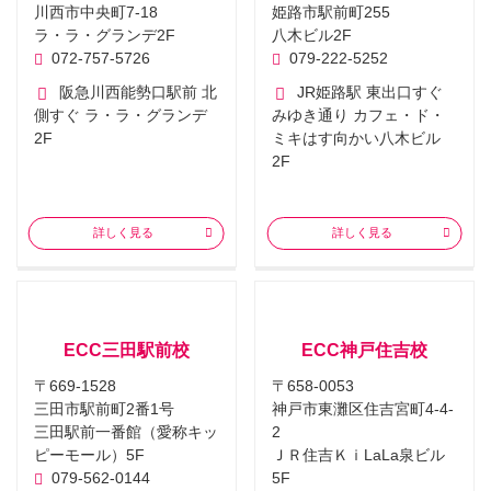
川西市中央町7-18
姫路市駅前町255
ラ・ラ・グランデ2F
八木ビル2F
072-757-5726
079-222-5252
阪急川西能勢口駅前 北
JR姫路駅 東出口すぐ
側すぐ ラ・ラ・グランデ
みゆき通り カフェ・ド・
2F
ミキはす向かい八木ビル
2F
詳しく見る
詳しく見る
ECC三田駅前校
ECC神戸住吉校
〒669-1528
〒658-0053
三田市駅前町2番1号
神戸市東灘区住吉宮町4-4-
三田駅前一番館（愛称キッ
2
ピーモール）5F
ＪＲ住吉ＫｉLaLa泉ビル
079-562-0144
5F