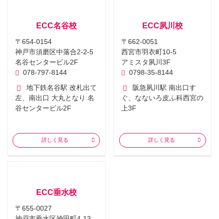
ECC名谷校
ECC夙川校
〒654-0154
〒662-0051
神戸市須磨区中落合2-2-5
西宮市羽衣町10-5
名谷センタービル2F
アミスタ夙川3F
078-797-8144
0798-35-8144
地下鉄名谷駅 改札出て
阪急夙川駅 南出口す
左、南出口 大丸となり 名
ぐ、なないろ皮ふ科西宮の
谷センタービル2F
上3F
詳しく見る
詳しく見る
ECC垂水校
〒655-0027
神戸市垂水区神田町4-13