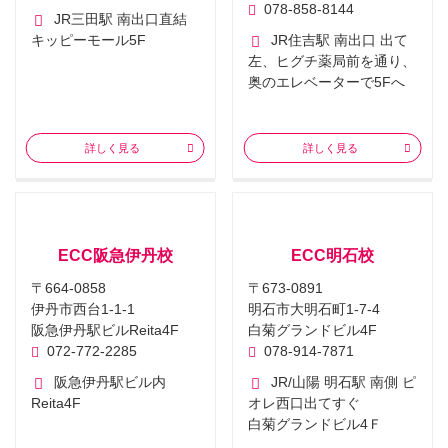
078-858-8144
JR三田駅 南出口直結
キッピーモール5F
JR住吉駅 南出口 出て
左、ヒグチ薬局前を通り、
奥のエレベーターで5Fへ
詳しく見る
詳しく見る
ECC阪急伊丹校
ECC明石校
〒664-0858
〒673-0891
伊丹市西台1-1-1
明石市大明石町1-7-4
阪急伊丹駅ビルReita4F
白菊グランドビル4F
072-772-2285
078-914-7871
阪急伊丹駅ビル内
JR/山陽 明石駅 南側 ピ
Reita4F
オレ西口出てすぐ
白菊グランドビル4Ｆ