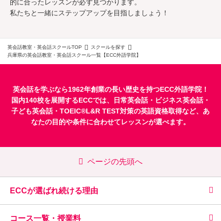
的に合ったレッスンが必ず見つかります。
私たちと一緒にステップアップを目指しましょう！
英会話教室・英会話スクールTOP
スクールを探す
兵庫県の英会話教室・英会話スクール一覧【ECC外語学院】
英会話を学ぶなら1962年創業の長い歴史を持つECC外語学院！
国内140校を展開するECCでは、
日常英会話
・
ビジネス英会話
・
子ども英会話
・
TOEIC®L&R TEST対策
の英語資格取得など、あ
なたの目的や条件に合わせてレッスンが選べます。
ページの先頭へ
ECCが選ばれ続ける理由
コース一覧・授業料