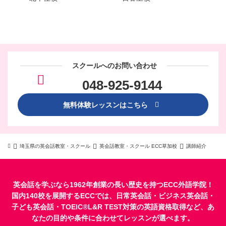
スクールへのお問い合わせ
048-925-9144
無料体験レッスンはこちら
埼玉県の英会話教室・スクール
英会話教室・スクール ECC草加校
講師紹介
英会話を学ぶなら1962年創業の長い歴史を持つECC外語学院！
国内140校を展開するECCでは、
日常英会話
・
ビジネス英会話
・
子ども英会話
・
TOEIC®L&R TEST対策
の英語資格取得など、あ
なたの目的や条件に合わせてレッスンが選べます。