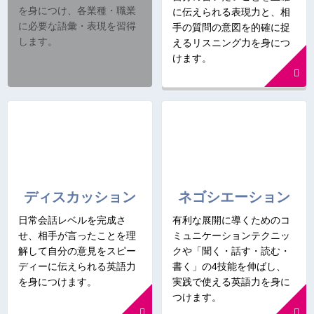
を身につけ、各業種・職業
に伝えられる表現力と、相
に必要な語彙・表現を習得
手の質問の意図を的確に捉
します。
えるリスニング力を身につ
けます。
ディスカッション
ネゴシエーション
日常会話レベルを完成さ
有利な展開に導くためのコ
せ、相手が言ったことを理
ミュニケーションテクニッ
解して自分の意見をスピー
クや「聞く・話す・読む・
ディーに伝えられる英語力
書く」の4技能を伸ばし、
を身につけます。
実践で使える英語力を身に
つけます。