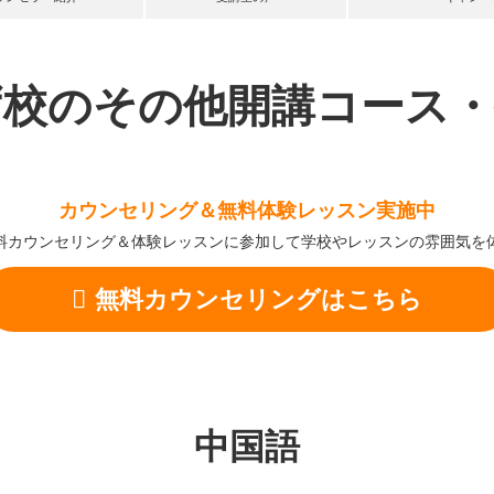
ず校の
その他開講コース・
カウンセリング＆無料体験レッスン実施中
料カウンセリング＆体験レッスンに参加して
学校やレッスンの雰囲気を
無料カウンセリングはこちら
中国語