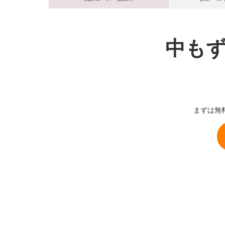
中も
まずは無