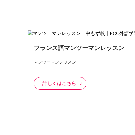
フランス語マンツーマンレッスン
マンツーマンレッスン
詳しくはこちら