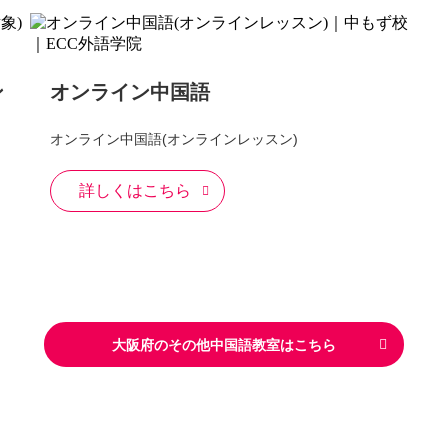
ン
オンライン中国語
オンライン中国語(オンラインレッスン)
詳しくはこちら
大阪府のその他中国語教室はこちら