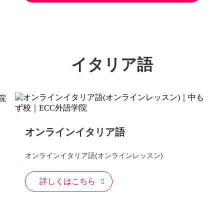
イタリア語
オンラインイタリア語
オンラインイタリア語(オンラインレッスン)
詳しくはこちら