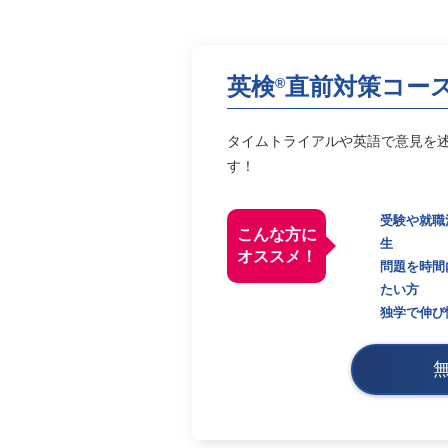
英検
直前対策コー
®
タイムトライアルや英語で意見を
す！
受験や就職
こんな方に
生
オススメ！
問題を時間
たい方
独学で伸び