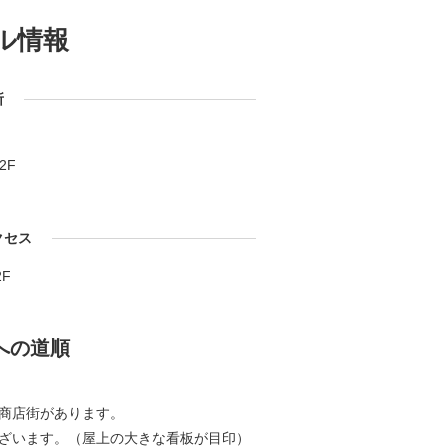
ル情報
所
2F
クセス
F
への道順
商店街があります。
ございます。（屋上の大きな看板が目印）