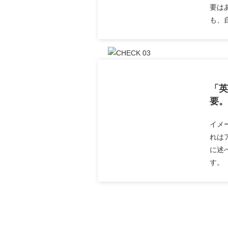
要は
も、
「英
要。
イメ
れは
に述
す。