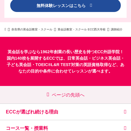
無料体験レッスンはこちら
奈良県の英会話教室・スクール
英会話教室・スクール ECC西大寺校
講師紹介
英会話を学ぶなら1962年創業の長い歴史を持つECC外語学院！
国内140校を展開するECCでは、
日常英会話
・
ビジネス英会話
・
子ども英会話
・
TOEIC®L&R TEST対策
の英語資格取得など、あ
なたの目的や条件に合わせてレッスンが選べます。
ページの先頭へ
ECCが選ばれ続ける理由
コース一覧・授業料