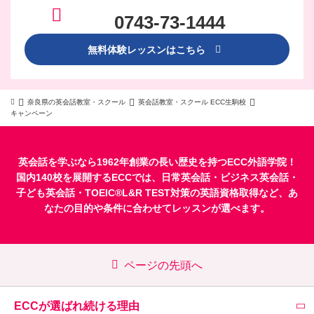
0743-73-1444
無料体験レッスンはこちら
奈良県の英会話教室・スクール
英会話教室・スクール ECC生駒校
キャンペーン
英会話を学ぶなら1962年創業の長い歴史を持つECC外語学院！
国内140校を展開するECCでは、
日常英会話
・
ビジネス英会話
・
子ども英会話
・
TOEIC®L&R TEST対策
の英語資格取得など、あ
なたの目的や条件に合わせてレッスンが選べます。
ページの先頭へ
ECCが選ばれ続ける理由