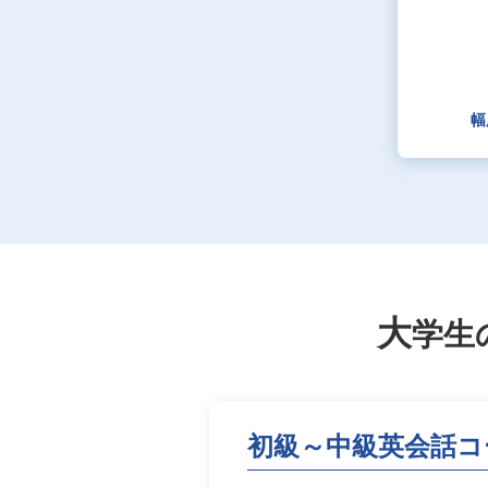
幅
大
学生
初級～中級英会話コ