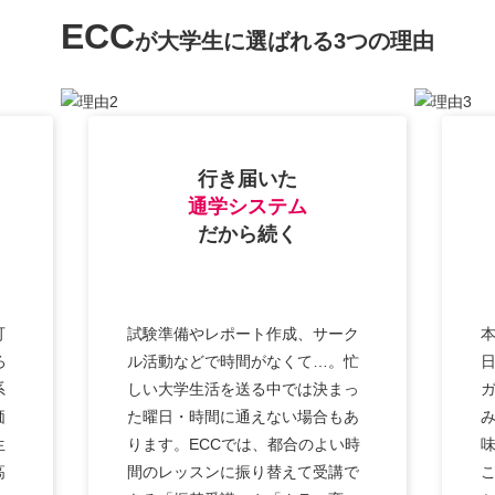
ECC
が大学生に選ばれる3つの理由
行き届いた
通学システム
だから続く
可
試験準備やレポート作成、サーク
ろ
ル活動などで時間がなくて…。忙
系
しい大学生活を送る中では決まっ
価
た曜日・時間に通えない場合もあ
生
ります。ECCでは、都合のよい時
高
間のレッスンに振り替えて受講で