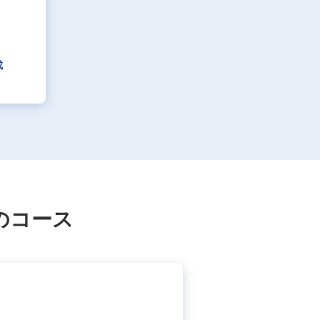
成
のコース