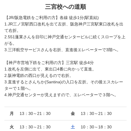
三宮校への道順
【JR/阪急電鉄をご利用の方】各線 徒歩1分(駅直結)
1.JR三ノ宮駅西口改札を出て左折、阪急神戸三宮駅東口改札を出
て右折。
2.551蓬莱さんを目印に神戸交通センタービルに続くスロープを上
がる。
3.三洋航空サービスさんを右折、直進後エレベーターで3階へ。
【神戸市営地下鉄をご利用の方】三宮駅 徒歩4分
1.改札を左側に出て、東出口4番に向かって直進。
2.阪神電鉄の西口が見えるので右折。
3.直進するとさんちか(Santina)の入口を左折。その後エスカレー
ターで１階へ。
4.神戸交通センターが見えますので、エレベーターで３階へ。
月
13：30～21：30
金
13：30～21：30
火
13：30～21：30
土
10：30～18：30