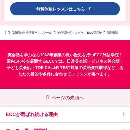
無料体験レッスンはこちら
兵庫県の英会話教室・スクール
英会話教室・スクール ECC三宮校
講師紹介
英会話を学ぶなら1962年創業の長い歴史を持つECC外語学院！
国内140校を展開するECCでは、
日常英会話
・
ビジネス英会話
・
子ども英会話
・
TOEIC®L&R TEST対策
の英語資格取得など、あ
なたの目的や条件に合わせてレッスンが選べます。
ページの先頭へ
ECCが選ばれ続ける理由