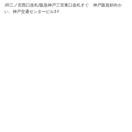
JR三ノ宮西口改札/阪急神戸三宮東口改札すぐ 神戸阪急斜向か
い、神戸交通センタービル3Ｆ