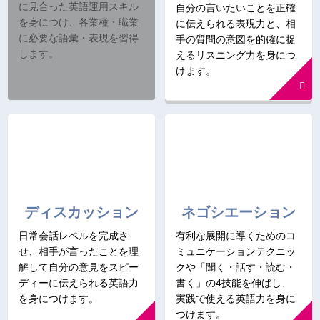
に見合った英語運用スキル
自分の言いたいことを正確
を身につけ、各業種・職業
に伝えられる表現力と、相
に必要な語彙・表現を習得
手の質問の意図を的確に捉
します。
えるリスニング力を身につ
けます。
ディスカッション
ネゴシエーション
日常会話レベルを完成さ
有利な展開に導くためのコ
せ、相手が言ったことを理
ミュニケーションテクニッ
解して自分の意見をスピー
クや「聞く・話す・読む・
ディーに伝えられる英語力
書く」の4技能を伸ばし、
を身につけます。
実践で使える英語力を身に
つけます。