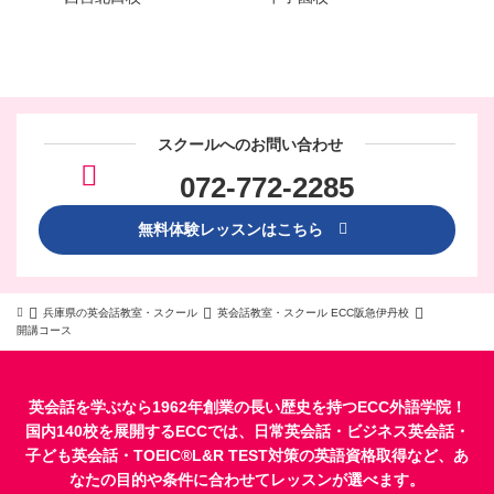
スクールへのお問い合わせ
072-772-2285
無料体験レッスンはこちら
兵庫県の英会話教室・スクール
英会話教室・スクール ECC阪急伊丹校
開講コース
英会話を学ぶなら1962年創業の長い歴史を持つECC外語学院！
国内140校を展開するECCでは、
日常英会話
・
ビジネス英会話
・
子ども英会話
・
TOEIC®L&R TEST対策
の英語資格取得など、あ
なたの目的や条件に合わせてレッスンが選べます。