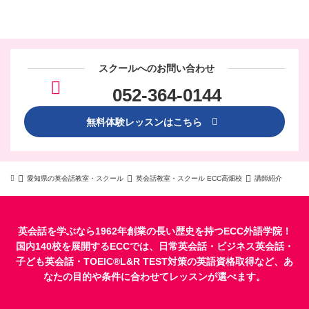
スクールへのお問い合わせ
052-364-0144
無料体験レッスンはこちら
愛知県の英会話教室・スクール
英会話教室・スクール ECC高畑校
講師紹介
英会話を学ぶなら1962年創業の長い歴史を持つECC外語学院！
国内140校を展開するECCでは、
日常英会話
・
ビジネス英会話
・
子ども英会話
・
TOEIC®L&R TEST対策
の英語資格取得など、あ
なたの目的や条件に合わせてレッスンが選べます。