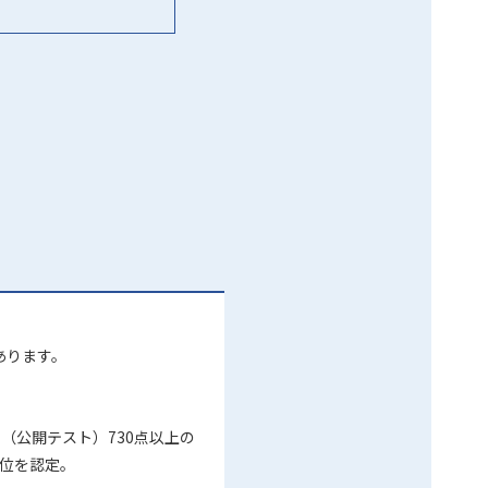
あります。
ST（公開テスト）730点以上の
単位を認定。