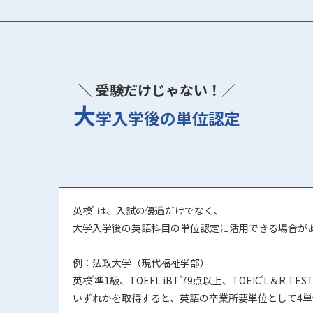
＼ 受験だけじゃない！／
大
学入学後の単位認定
英検
は、入試の優遇だけでなく、
®
大学入学後の英語科目の単位認定に活用できる場合が
例：法政大学（現代福祉学部）
英検
準1級、TOEFL iBT
79点以上、TOEIC
L＆R TE
®
®
®
いずれかを取得すると、英語の卒業所要単位として4