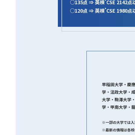
○135点 ⇒ 英検
CSE 2142
®
○120点 ⇒ 英検
CSE 1980
®
早稲田大学・慶
学・法政大学・
大学・駒澤大学
学・甲南大学・龍
※一部の大学では入
※最新の情報は各校