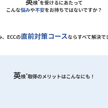
英
検
®
を受けるにあたって
こんな
悩み
や
不安
を
お持ちではないですか？
直前対策コース
、ECCの
なら
すべて解決で
英
検
®
取得のメリットはこんなにも！