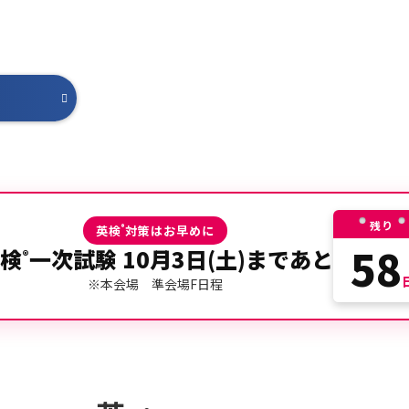
ちら
残り
®
英検
対策はお早めに
58
検
一次試験
10月3日(土)
まであと
®
※本会場 準会場F日程