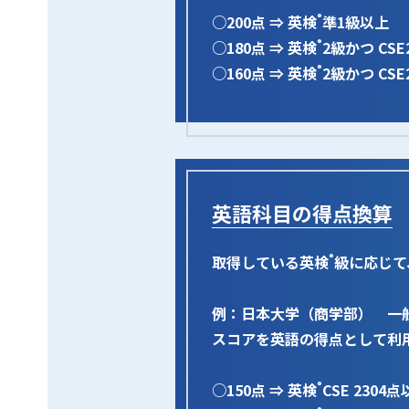
○200点 ⇒ 英検
準1級以上
®
○180点 ⇒ 英検
2級かつ CSE2
®
○160点 ⇒ 英検
2級かつ CSE2
®
英語科目の得点換算
取得している英検
級に応じて
®
例：日本大学（商学部） 一
スコアを英語の得点として利用
○150点 ⇒ 英検
CSE 2304
®