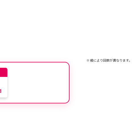
※ 級により回数が異なります。
日