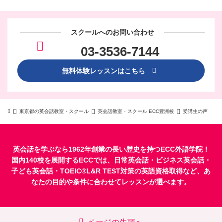
スクールへのお問い合わせ
03-3536-7144
無料体験レッスンはこちら
東京都の英会話教室・スクール
英会話教室・スクール ECC豊洲校
受講生の声
英会話を学ぶなら1962年創業の長い歴史を持つECC外語学院！
国内140校を展開するECCでは、
日常英会話
・
ビジネス英会話
・
子ども英会話
・
TOEIC®L&R TEST対策
の英語資格取得など、あ
なたの目的や条件に合わせてレッスンが選べます。