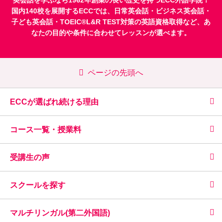
国内140校を展開するECCでは、
日常英会話
・
ビジネス英会話
・
子ども英会話
・
TOEIC®L&R TEST対策
の英語資格取得など、あ
なたの目的や条件に合わせてレッスンが選べます。
ページの先頭へ
ECCが選ばれ続ける理由
コース一覧・授業料
受講生の声
スクールを探す
マルチリンガル(第二外国語)