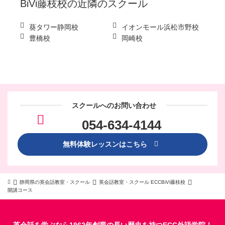
BiVi藤枝校
の近隣のスクール
葵タワー静岡校
イオンモール浜松市野校
豊橋校
岡崎校
スクールへのお問い合わせ
054-634-4144
無料体験レッスンはこちら
静岡県の英会話教室・スクール
英会話教室・スクール ECCBiVi藤枝校
開講コース
英会話を学ぶなら1962年創業の長い歴史を持つECC外語学院！