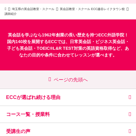
埼玉県の英会話教室・スクール
英会話教室・スクール ECC越谷レイクタウン校
講師紹介
英会話を学ぶなら1962年創業の長い歴史を持つECC外語学院！
国内140校を展開するECCでは、
日常英会話
・
ビジネス英会話
・
子ども英会話
・
TOEIC®L&R TEST対策
の英語資格取得など、あ
なたの目的や条件に合わせてレッスンが選べます。
ページの先頭へ
ECCが選ばれ続ける理由
コース一覧・授業料
受講生の声